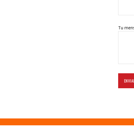
Tu mens
www.giohosting.com
Desarrollado por: